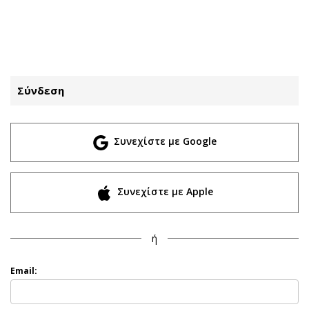
ΕΓΓΡΑΦΗ
ΕΙΣΟΔΟΣ
Σύνδεση
ΚΑΤΗΓΟΡΙΕΣ
ΣΥΝΔΕΣΗ
Συνεχίστε με Google
Κύπρος
Απόψεις
Παιδεία
Αρθρογραφία
Υγεία
The Hill
Συνεχίστε με Apple
Πολιτική
Υγεία
Βουλευτικές 2026
Αγγελίες
ή
Εκλογές 2024
Ενοικιάζονται
Προεδρικές 2023
Πωλούνται
Email:
Δημοσκοπήσεις
Ζητούν εργασία
Διπλωματία
Θέσεις εργασίας