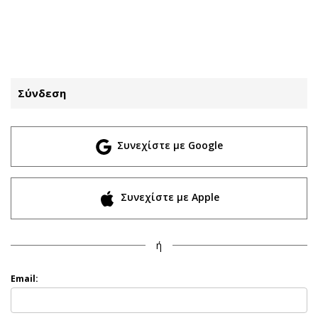
ΕΓΓΡΑΦΗ
ΕΙΣΟΔΟΣ
Σύνδεση
ΚΑΤΗΓΟΡΙΕΣ
ΣΥΝΔΕΣΗ
Συνεχίστε με Google
Κύπρος
Απόψεις
Παιδεία
Αρθρογραφία
Υγεία
The Hill
Συνεχίστε με Apple
Πολιτική
Υγεία
Βουλευτικές 2026
Αγγελίες
ή
Εκλογές 2024
Ενοικιάζονται
Προεδρικές 2023
Πωλούνται
Email:
Δημοσκοπήσεις
Ζητούν εργασία
Διπλωματία
Θέσεις εργασίας