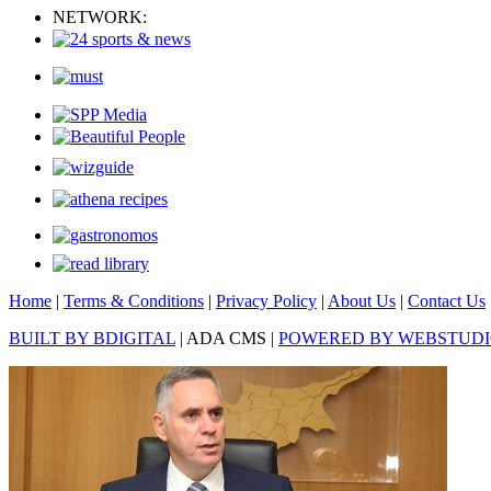
NETWORK:
Home
|
Terms & Conditions
|
Privacy Policy
|
About Us
|
Contact Us
BUILT BY BDIGITAL
| ADA CMS |
POWERED BY WEBSTUD