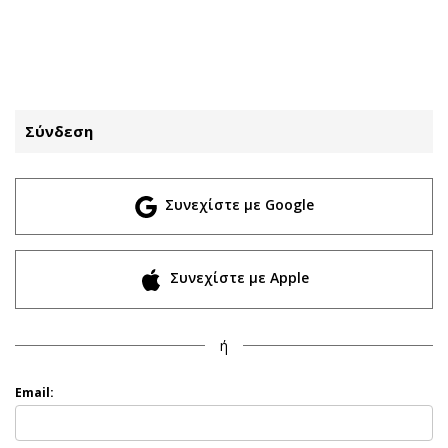
ΕΓΓΡΑΦΗ
ΕΙΣΟΔΟΣ
Σύνδεση
ΚΑΤΗΓΟΡΙΕΣ
ΣΥΝΔΕΣΗ
Συνεχίστε με Google
Κύπρος
Απόψεις
Παιδεία
Αρθρογραφία
Υγεία
The Hill
Συνεχίστε με Apple
Πολιτική
Υγεία
Βουλευτικές 2026
Αγγελίες
ή
Εκλογές 2024
Ενοικιάζονται
Προεδρικές 2023
Πωλούνται
Email:
Δημοσκοπήσεις
Ζητούν εργασία
Διπλωματία
Θέσεις εργασίας