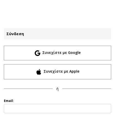
ΕΓΓΡΑΦΗ
ΕΙΣΟΔΟΣ
Σύνδεση
ΚΑΤΗΓΟΡΙΕΣ
ΣΥΝΔΕΣΗ
Συνεχίστε με Google
Κύπρος
Απόψεις
Παιδεία
Αρθρογραφία
Υγεία
The Hill
Συνεχίστε με Apple
Πολιτική
Υγεία
Βουλευτικές 2026
Αγγελίες
ή
Εκλογές 2024
Ενοικιάζονται
Προεδρικές 2023
Πωλούνται
Email:
Δημοσκοπήσεις
Ζητούν εργασία
Διπλωματία
Θέσεις εργασίας