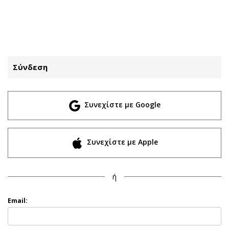
ΕΓΓΡΑΦΗ
ΕΙΣΟΔΟΣ
Σύνδεση
ΚΑΤΗΓΟΡΙΕΣ
ΣΥΝΔΕΣΗ
Συνεχίστε με Google
Κύπρος
Απόψεις
Παιδεία
Αρθρογραφία
Υγεία
The Hill
Συνεχίστε με Apple
Πολιτική
Υγεία
Βουλευτικές 2026
Αγγελίες
ή
Εκλογές 2024
Ενοικιάζονται
Προεδρικές 2023
Πωλούνται
Email:
Δημοσκοπήσεις
Ζητούν εργασία
Διπλωματία
Θέσεις εργασίας