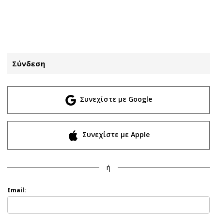
ΕΓΓΡΑΦΗ
ΕΙΣΟΔΟΣ
Σύνδεση
ΚΑΤΗΓΟΡΙΕΣ
ΣΥΝΔΕΣΗ
Συνεχίστε με Google
Κύπρος
Απόψεις
Παιδεία
Αρθρογραφία
Υγεία
The Hill
Συνεχίστε με Apple
Πολιτική
Υγεία
Βουλευτικές 2026
Αγγελίες
ή
Εκλογές 2024
Ενοικιάζονται
Προεδρικές 2023
Πωλούνται
Email:
Δημοσκοπήσεις
Ζητούν εργασία
Διπλωματία
Θέσεις εργασίας