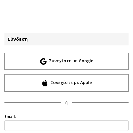
ΕΓΓΡΑΦΗ
ΕΙΣΟΔΟΣ
Σύνδεση
ΚΑΤΗΓΟΡΙΕΣ
ΣΥΝΔΕΣΗ
Συνεχίστε με Google
Κύπρος
Απόψεις
Παιδεία
Αρθρογραφία
Υγεία
The Hill
Συνεχίστε με Apple
Πολιτική
Υγεία
Βουλευτικές 2026
Αγγελίες
ή
Εκλογές 2024
Ενοικιάζονται
Προεδρικές 2023
Πωλούνται
Email:
Δημοσκοπήσεις
Ζητούν εργασία
Διπλωματία
Θέσεις εργασίας