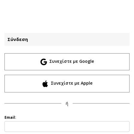
ΕΓΓΡΑΦΗ
ΕΙΣΟΔΟΣ
Σύνδεση
ΚΑΤΗΓΟΡΙΕΣ
ΣΥΝΔΕΣΗ
Συνεχίστε με Google
Κύπρος
Απόψεις
Παιδεία
Αρθρογραφία
Υγεία
The Hill
Συνεχίστε με Apple
Πολιτική
Υγεία
Βουλευτικές 2026
Αγγελίες
ή
Εκλογές 2024
Ενοικιάζονται
Προεδρικές 2023
Πωλούνται
Email:
Δημοσκοπήσεις
Ζητούν εργασία
Διπλωματία
Θέσεις εργασίας