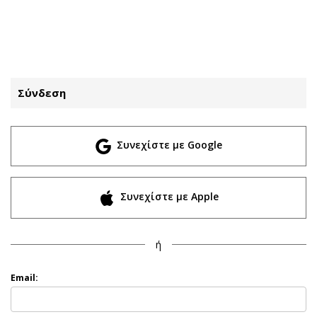
ΕΓΓΡΑΦΗ
ΕΙΣΟΔΟΣ
Σύνδεση
ΚΑΤΗΓΟΡΙΕΣ
ΣΥΝΔΕΣΗ
Συνεχίστε με Google
Κύπρος
Απόψεις
Παιδεία
Αρθρογραφία
Υγεία
The Hill
Συνεχίστε με Apple
Πολιτική
Υγεία
Βουλευτικές 2026
Αγγελίες
ή
Εκλογές 2024
Ενοικιάζονται
Προεδρικές 2023
Πωλούνται
Email:
Δημοσκοπήσεις
Ζητούν εργασία
Διπλωματία
Θέσεις εργασίας