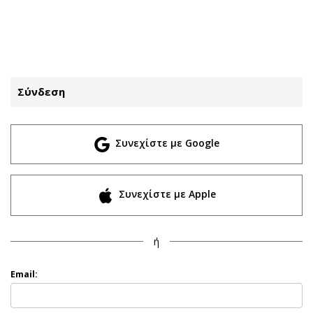
ΕΓΓΡΑΦΗ
ΕΙΣΟΔΟΣ
Σύνδεση
ΚΑΤΗΓΟΡΙΕΣ
ΣΥΝΔΕΣΗ
Συνεχίστε με Google
Κύπρος
Απόψεις
Παιδεία
Αρθρογραφία
Υγεία
The Hill
Συνεχίστε με Apple
Πολιτική
Υγεία
Βουλευτικές 2026
Αγγελίες
ή
Εκλογές 2024
Ενοικιάζονται
Προεδρικές 2023
Πωλούνται
Email:
Δημοσκοπήσεις
Ζητούν εργασία
Διπλωματία
Θέσεις εργασίας