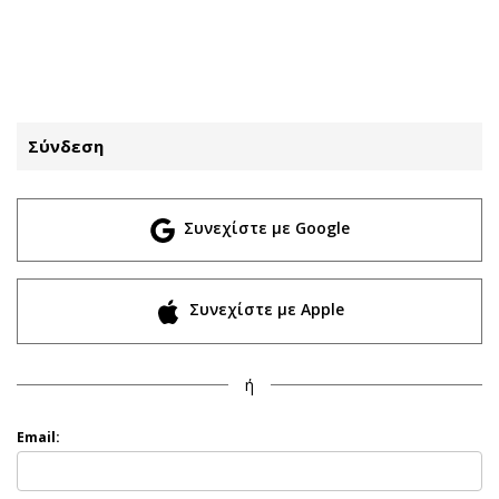
ΕΓΓΡΑΦΗ
ΕΙΣΟΔΟΣ
Σύνδεση
ΚΑΤΗΓΟΡΙΕΣ
ΣΥΝΔΕΣΗ
Συνεχίστε με Google
Κύπρος
Απόψεις
Παιδεία
Αρθρογραφία
Υγεία
The Hill
Συνεχίστε με Apple
Πολιτική
Υγεία
Βουλευτικές 2026
Αγγελίες
ή
Εκλογές 2024
Ενοικιάζονται
Προεδρικές 2023
Πωλούνται
Email:
Δημοσκοπήσεις
Ζητούν εργασία
Διπλωματία
Θέσεις εργασίας