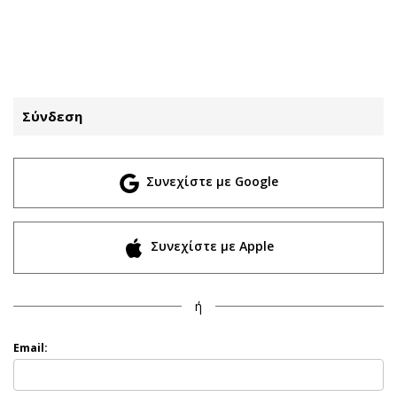
ΕΓΓΡΑΦΗ
ΕΙΣΟΔΟΣ
Σύνδεση
ΚΑΤΗΓΟΡΙΕΣ
ΣΥΝΔΕΣΗ
Συνεχίστε με Google
Κύπρος
Απόψεις
Παιδεία
Αρθρογραφία
Υγεία
The Hill
Συνεχίστε με Apple
Πολιτική
Υγεία
Βουλευτικές 2026
Αγγελίες
ή
Εκλογές 2024
Ενοικιάζονται
Προεδρικές 2023
Πωλούνται
Email:
Δημοσκοπήσεις
Ζητούν εργασία
Διπλωματία
Θέσεις εργασίας