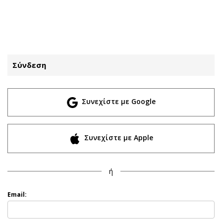
ΕΓΓΡΑΦΗ
ΕΙΣΟΔΟΣ
Σύνδεση
ΚΑΤΗΓΟΡΙΕΣ
ΣΥΝΔΕΣΗ
Συνεχίστε με Google
Κύπρος
Απόψεις
Παιδεία
Αρθρογραφία
Υγεία
The Hill
Συνεχίστε με Apple
Πολιτική
Υγεία
Βουλευτικές 2026
Αγγελίες
ή
Εκλογές 2024
Ενοικιάζονται
Προεδρικές 2023
Πωλούνται
Email:
Δημοσκοπήσεις
Ζητούν εργασία
Διπλωματία
Θέσεις εργασίας