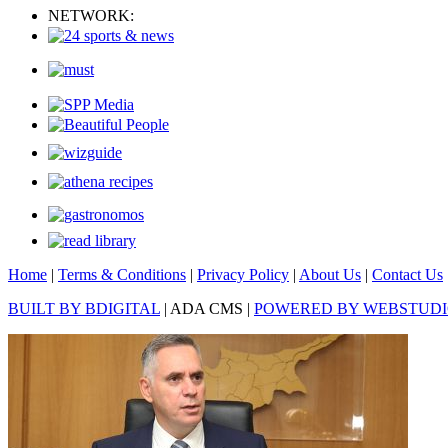
NETWORK:
Home
|
Terms & Conditions
|
Privacy Policy
|
About Us
|
Contact Us
BUILT BY BDIGITAL
| ADA CMS |
POWERED BY WEBSTUD