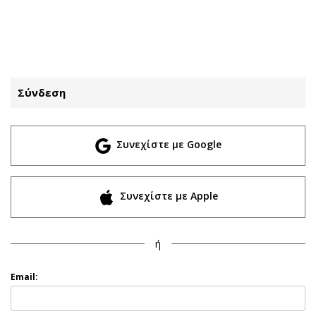
ΕΓΓΡΑΦΗ
ΕΙΣΟΔΟΣ
Σύνδεση
ΚΑΤΗΓΟΡΙΕΣ
ΣΥΝΔΕΣΗ
Συνεχίστε με Google
Κύπρος
Απόψεις
Παιδεία
Αρθρογραφία
Υγεία
The Hill
Συνεχίστε με Apple
Πολιτική
Υγεία
Βουλευτικές 2026
Αγγελίες
ή
Εκλογές 2024
Ενοικιάζονται
Προεδρικές 2023
Πωλούνται
Email:
Δημοσκοπήσεις
Ζητούν εργασία
Διπλωματία
Θέσεις εργασίας