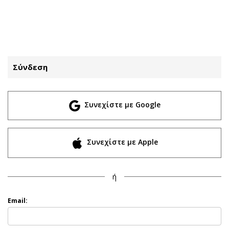
ΕΓΓΡΑΦΗ
ΕΙΣΟΔΟΣ
Σύνδεση
ΚΑΤΗΓΟΡΙΕΣ
ΣΥΝΔΕΣΗ
Συνεχίστε με Google
Κύπρος
Απόψεις
Παιδεία
Αρθρογραφία
Υγεία
The Hill
Συνεχίστε με Apple
Πολιτική
Υγεία
Βουλευτικές 2026
Αγγελίες
ή
Εκλογές 2024
Ενοικιάζονται
Προεδρικές 2023
Πωλούνται
Email:
Δημοσκοπήσεις
Ζητούν εργασία
Διπλωματία
Θέσεις εργασίας