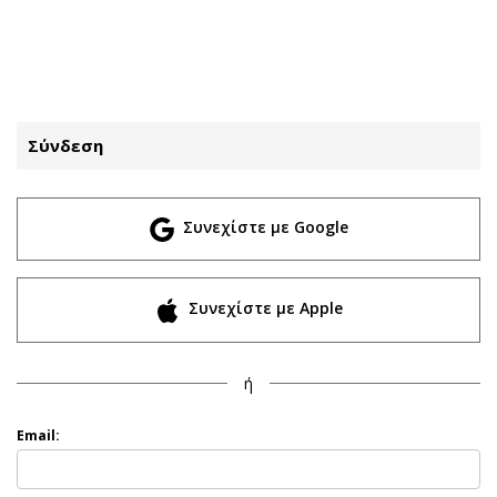
ΕΓΓΡΑΦΗ
ΕΙΣΟΔΟΣ
Σύνδεση
ΚΑΤΗΓΟΡΙΕΣ
ΣΥΝΔΕΣΗ
Συνεχίστε με Google
Κύπρος
Απόψεις
Παιδεία
Αρθρογραφία
Υγεία
The Hill
Συνεχίστε με Apple
Πολιτική
Υγεία
Βουλευτικές 2026
Αγγελίες
ή
Εκλογές 2024
Ενοικιάζονται
Προεδρικές 2023
Πωλούνται
Email:
Δημοσκοπήσεις
Ζητούν εργασία
Διπλωματία
Θέσεις εργασίας