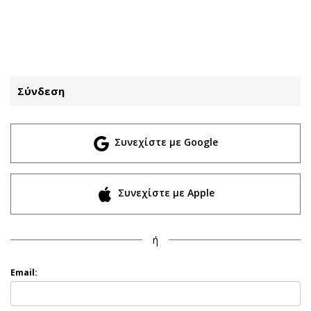
ΕΓΓΡΑΦΗ
ΕΙΣΟΔΟΣ
Σύνδεση
ΚΑΤΗΓΟΡΙΕΣ
ΣΥΝΔΕΣΗ
Συνεχίστε με Google
Κύπρος
Απόψεις
Παιδεία
Αρθρογραφία
Υγεία
The Hill
Συνεχίστε με Apple
Πολιτική
Υγεία
Βουλευτικές 2026
Αγγελίες
ή
Εκλογές 2024
Ενοικιάζονται
Προεδρικές 2023
Πωλούνται
Email:
Δημοσκοπήσεις
Ζητούν εργασία
Διπλωματία
Θέσεις εργασίας