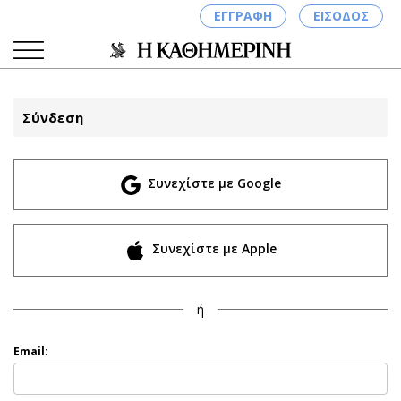
ΕΓΓΡΑΦΗ
ΕΙΣΟΔΟΣ
Σύνδεση
ΚΑΤΗΓΟΡΙΕΣ
ΣΥΝΔΕΣΗ
Συνεχίστε με Google
Κύπρος
Απόψεις
Παιδεία
Αρθρογραφία
Υγεία
The Hill
Συνεχίστε με Apple
Πολιτική
Υγεία
Βουλευτικές 2026
Αγγελίες
ή
Εκλογές 2024
Ενοικιάζονται
Προεδρικές 2023
Πωλούνται
Email:
Δημοσκοπήσεις
Ζητούν εργασία
Διπλωματία
Θέσεις εργασίας