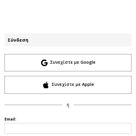
ΕΓΓΡΑΦΗ
ΕΙΣΟΔΟΣ
Σύνδεση
ΚΑΤΗΓΟΡΙΕΣ
ΣΥΝΔΕΣΗ
Συνεχίστε με Google
Κύπρος
Απόψεις
Παιδεία
Αρθρογραφία
Υγεία
The Hill
Συνεχίστε με Apple
Πολιτική
Υγεία
Βουλευτικές 2026
Αγγελίες
ή
Εκλογές 2024
Ενοικιάζονται
Προεδρικές 2023
Πωλούνται
Email:
Δημοσκοπήσεις
Ζητούν εργασία
Διπλωματία
Θέσεις εργασίας