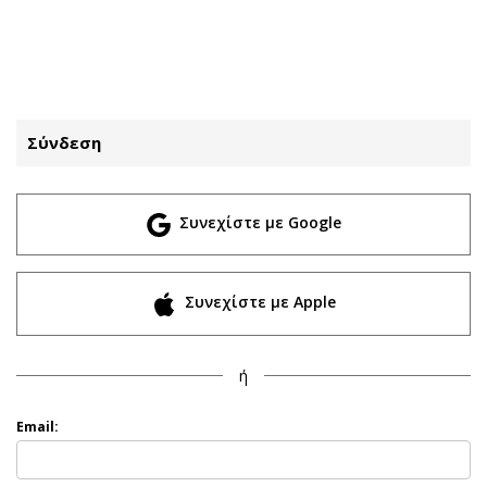
ΕΓΓΡΑΦΗ
ΕΙΣΟΔΟΣ
Σύνδεση
ΚΑΤΗΓΟΡΙΕΣ
ΣΥΝΔΕΣΗ
Συνεχίστε με Google
Κύπρος
Απόψεις
Παιδεία
Αρθρογραφία
Υγεία
The Hill
Συνεχίστε με Apple
Πολιτική
Υγεία
Βουλευτικές 2026
Αγγελίες
ή
Εκλογές 2024
Ενοικιάζονται
Προεδρικές 2023
Πωλούνται
Email:
Δημοσκοπήσεις
Ζητούν εργασία
Διπλωματία
Θέσεις εργασίας