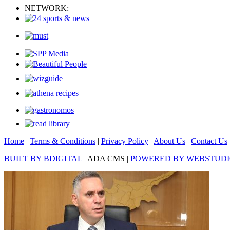
NETWORK:
Home
|
Terms & Conditions
|
Privacy Policy
|
About Us
|
Contact Us
BUILT BY BDIGITAL
| ADA CMS |
POWERED BY WEBSTUD