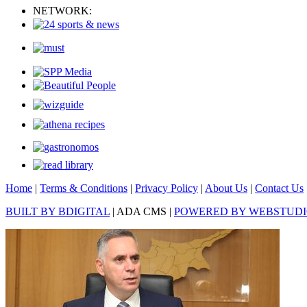
NETWORK:
Home
|
Terms & Conditions
|
Privacy Policy
|
About Us
|
Contact Us
BUILT BY BDIGITAL
| ADA CMS |
POWERED BY WEBSTUD