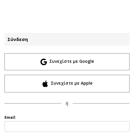
ΕΓΓΡΑΦΗ
ΕΙΣΟΔΟΣ
Σύνδεση
ΚΑΤΗΓΟΡΙΕΣ
ΣΥΝΔΕΣΗ
Συνεχίστε με Google
Κύπρος
Απόψεις
Παιδεία
Αρθρογραφία
Υγεία
The Hill
Συνεχίστε με Apple
Πολιτική
Υγεία
Βουλευτικές 2026
Αγγελίες
ή
Εκλογές 2024
Ενοικιάζονται
Προεδρικές 2023
Πωλούνται
Email:
Δημοσκοπήσεις
Ζητούν εργασία
Διπλωματία
Θέσεις εργασίας