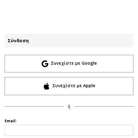
ΕΓΓΡΑΦΗ
ΕΙΣΟΔΟΣ
Σύνδεση
ΚΑΤΗΓΟΡΙΕΣ
ΣΥΝΔΕΣΗ
Συνεχίστε με Google
Κύπρος
Απόψεις
Παιδεία
Αρθρογραφία
Υγεία
The Hill
Συνεχίστε με Apple
Πολιτική
Υγεία
Βουλευτικές 2026
Αγγελίες
ή
Εκλογές 2024
Ενοικιάζονται
Προεδρικές 2023
Πωλούνται
Email:
Δημοσκοπήσεις
Ζητούν εργασία
Διπλωματία
Θέσεις εργασίας