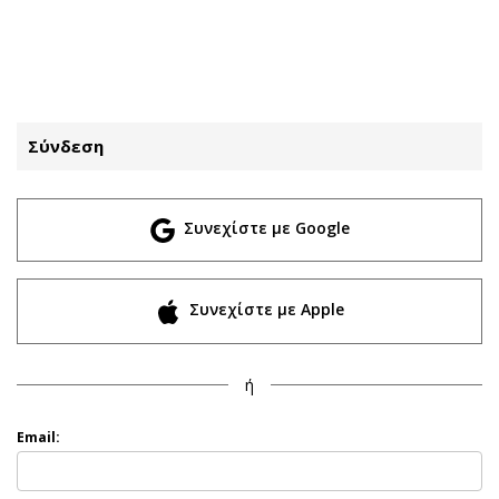
ΕΓΓΡΑΦΗ
ΕΙΣΟΔΟΣ
Σύνδεση
ΚΑΤΗΓΟΡΙΕΣ
ΣΥΝΔΕΣΗ
Συνεχίστε με Google
Κύπρος
Απόψεις
Παιδεία
Αρθρογραφία
Υγεία
The Hill
Συνεχίστε με Apple
Πολιτική
Υγεία
Βουλευτικές 2026
Αγγελίες
ή
Εκλογές 2024
Ενοικιάζονται
Προεδρικές 2023
Πωλούνται
Email:
Δημοσκοπήσεις
Ζητούν εργασία
Διπλωματία
Θέσεις εργασίας