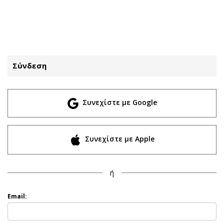
ΕΓΓΡΑΦΗ
ΕΙΣΟΔΟΣ
Σύνδεση
ΚΑΤΗΓΟΡΙΕΣ
ΣΥΝΔΕΣΗ
Συνεχίστε με Google
Κύπρος
Απόψεις
Παιδεία
Αρθρογραφία
Υγεία
The Hill
Συνεχίστε με Apple
Πολιτική
Υγεία
Βουλευτικές 2026
Αγγελίες
ή
Εκλογές 2024
Ενοικιάζονται
Προεδρικές 2023
Πωλούνται
Email:
Δημοσκοπήσεις
Ζητούν εργασία
Διπλωματία
Θέσεις εργασίας