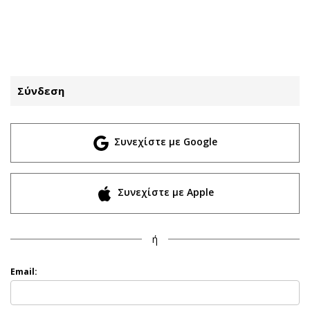
ΕΓΓΡΑΦΗ
ΕΙΣΟΔΟΣ
Σύνδεση
ΚΑΤΗΓΟΡΙΕΣ
ΣΥΝΔΕΣΗ
Συνεχίστε με Google
Κύπρος
Απόψεις
Παιδεία
Αρθρογραφία
Υγεία
The Hill
Συνεχίστε με Apple
Πολιτική
Υγεία
Βουλευτικές 2026
Αγγελίες
ή
Εκλογές 2024
Ενοικιάζονται
Προεδρικές 2023
Πωλούνται
Email:
Δημοσκοπήσεις
Ζητούν εργασία
Διπλωματία
Θέσεις εργασίας