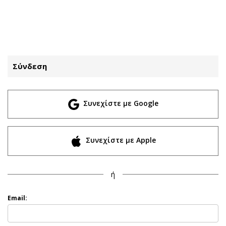
ΕΓΓΡΑΦΗ
ΕΙΣΟΔΟΣ
Σύνδεση
ΚΑΤΗΓΟΡΙΕΣ
ΣΥΝΔΕΣΗ
Συνεχίστε με Google
Κύπρος
Απόψεις
Παιδεία
Αρθρογραφία
Υγεία
The Hill
Συνεχίστε με Apple
Πολιτική
Υγεία
Βουλευτικές 2026
Αγγελίες
ή
Εκλογές 2024
Ενοικιάζονται
Προεδρικές 2023
Πωλούνται
Email:
Δημοσκοπήσεις
Ζητούν εργασία
Διπλωματία
Θέσεις εργασίας