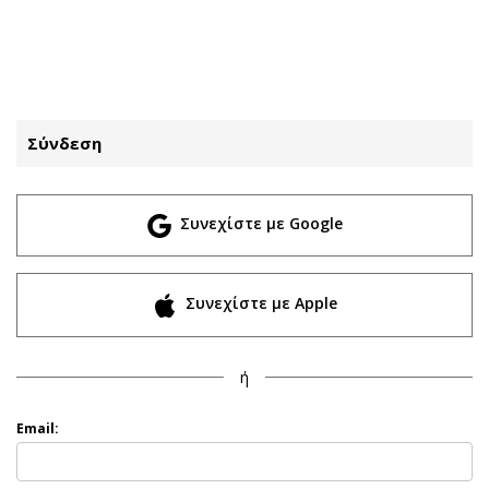
ΕΓΓΡΑΦΗ
ΕΙΣΟΔΟΣ
Σύνδεση
ΚΑΤΗΓΟΡΙΕΣ
ΣΥΝΔΕΣΗ
Συνεχίστε με Google
Κύπρος
Απόψεις
Παιδεία
Αρθρογραφία
Υγεία
The Hill
Συνεχίστε με Apple
Πολιτική
Υγεία
Βουλευτικές 2026
Αγγελίες
ή
Εκλογές 2024
Ενοικιάζονται
Προεδρικές 2023
Πωλούνται
Email:
Δημοσκοπήσεις
Ζητούν εργασία
Διπλωματία
Θέσεις εργασίας