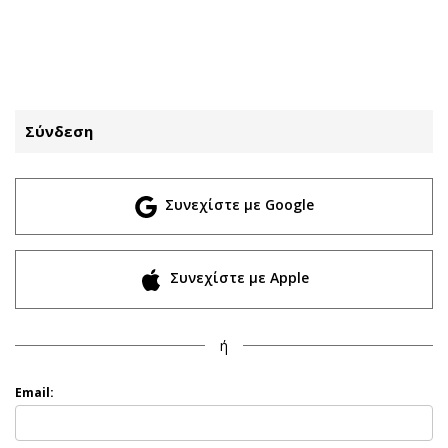
ΕΓΓΡΑΦΗ
ΕΙΣΟΔΟΣ
Σύνδεση
ΚΑΤΗΓΟΡΙΕΣ
ΣΥΝΔΕΣΗ
Συνεχίστε με Google
Κύπρος
Απόψεις
Παιδεία
Αρθρογραφία
Υγεία
The Hill
Συνεχίστε με Apple
Πολιτική
Υγεία
Βουλευτικές 2026
Αγγελίες
ή
Εκλογές 2024
Ενοικιάζονται
Προεδρικές 2023
Πωλούνται
Email:
Δημοσκοπήσεις
Ζητούν εργασία
Διπλωματία
Θέσεις εργασίας