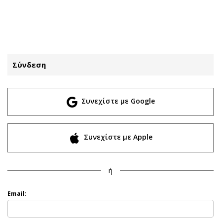
ΕΓΓΡΑΦΗ
ΕΙΣΟΔΟΣ
Σύνδεση
ΚΑΤΗΓΟΡΙΕΣ
ΣΥΝΔΕΣΗ
Συνεχίστε με Google
Κύπρος
Απόψεις
Παιδεία
Αρθρογραφία
Υγεία
The Hill
Συνεχίστε με Apple
Πολιτική
Υγεία
Βουλευτικές 2026
Αγγελίες
ή
Εκλογές 2024
Ενοικιάζονται
Προεδρικές 2023
Πωλούνται
Email:
Δημοσκοπήσεις
Ζητούν εργασία
Διπλωματία
Θέσεις εργασίας