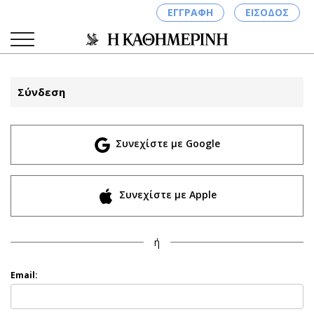
ΕΓΓΡΑΦΗ
ΕΙΣΟΔΟΣ
Σύνδεση
ΚΑΤΗΓΟΡΙΕΣ
ΣΥΝΔΕΣΗ
Συνεχίστε με Google
Κύπρος
Απόψεις
Παιδεία
Αρθρογραφία
Υγεία
The Hill
Συνεχίστε με Apple
Πολιτική
Υγεία
Βουλευτικές 2026
Αγγελίες
ή
Εκλογές 2024
Ενοικιάζονται
Προεδρικές 2023
Πωλούνται
Email:
Δημοσκοπήσεις
Ζητούν εργασία
Διπλωματία
Θέσεις εργασίας