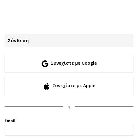
ΕΓΓΡΑΦΗ
ΕΙΣΟΔΟΣ
Σύνδεση
ΚΑΤΗΓΟΡΙΕΣ
ΣΥΝΔΕΣΗ
Συνεχίστε με Google
Κύπρος
Απόψεις
Παιδεία
Αρθρογραφία
Υγεία
The Hill
Συνεχίστε με Apple
Πολιτική
Υγεία
Βουλευτικές 2026
Αγγελίες
ή
Εκλογές 2024
Ενοικιάζονται
Προεδρικές 2023
Πωλούνται
Email:
Δημοσκοπήσεις
Ζητούν εργασία
Διπλωματία
Θέσεις εργασίας