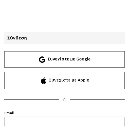
ΕΓΓΡΑΦΗ
ΕΙΣΟΔΟΣ
Σύνδεση
ΚΑΤΗΓΟΡΙΕΣ
ΣΥΝΔΕΣΗ
Συνεχίστε με Google
Κύπρος
Απόψεις
Παιδεία
Αρθρογραφία
Υγεία
The Hill
Συνεχίστε με Apple
Πολιτική
Υγεία
Βουλευτικές 2026
Αγγελίες
ή
Εκλογές 2024
Ενοικιάζονται
Προεδρικές 2023
Πωλούνται
Email:
Δημοσκοπήσεις
Ζητούν εργασία
Διπλωματία
Θέσεις εργασίας