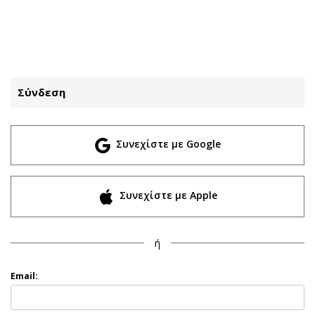
ΕΓΓΡΑΦΗ
ΕΙΣΟΔΟΣ
Σύνδεση
ΚΑΤΗΓΟΡΙΕΣ
ΣΥΝΔΕΣΗ
Συνεχίστε με Google
Κύπρος
Απόψεις
Παιδεία
Αρθρογραφία
Υγεία
The Hill
Συνεχίστε με Apple
Πολιτική
Υγεία
Βουλευτικές 2026
Αγγελίες
ή
Εκλογές 2024
Ενοικιάζονται
Προεδρικές 2023
Πωλούνται
Email:
Δημοσκοπήσεις
Ζητούν εργασία
Διπλωματία
Θέσεις εργασίας