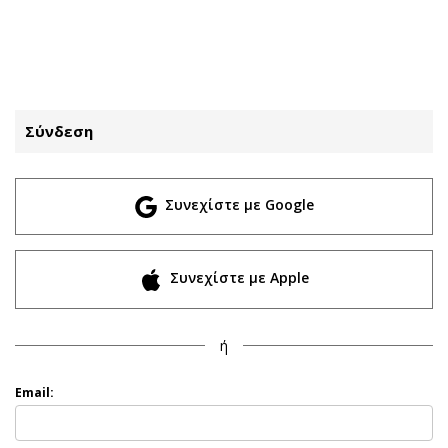
ΕΓΓΡΑΦΗ
ΕΙΣΟΔΟΣ
Σύνδεση
ΚΑΤΗΓΟΡΙΕΣ
ΣΥΝΔΕΣΗ
Συνεχίστε με Google
Κύπρος
Απόψεις
Παιδεία
Αρθρογραφία
Υγεία
The Hill
Συνεχίστε με Apple
Πολιτική
Υγεία
Βουλευτικές 2026
Αγγελίες
ή
Εκλογές 2024
Ενοικιάζονται
Προεδρικές 2023
Πωλούνται
Email:
Δημοσκοπήσεις
Ζητούν εργασία
Διπλωματία
Θέσεις εργασίας