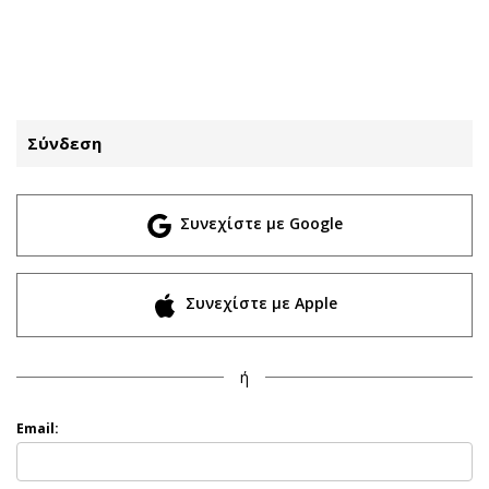
ΕΓΓΡΑΦΗ
ΕΙΣΟΔΟΣ
Σύνδεση
ΚΑΤΗΓΟΡΙΕΣ
ΣΥΝΔΕΣΗ
Συνεχίστε με Google
Κύπρος
Απόψεις
Παιδεία
Αρθρογραφία
Υγεία
The Hill
Συνεχίστε με Apple
Πολιτική
Υγεία
Βουλευτικές 2026
Αγγελίες
ή
Εκλογές 2024
Ενοικιάζονται
Προεδρικές 2023
Πωλούνται
Email:
Δημοσκοπήσεις
Ζητούν εργασία
Διπλωματία
Θέσεις εργασίας