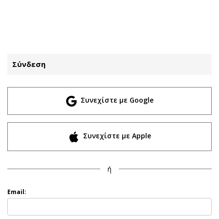
ΕΓΓΡΑΦΗ
ΕΙΣΟΔΟΣ
Σύνδεση
ΚΑΤΗΓΟΡΙΕΣ
ΣΥΝΔΕΣΗ
Συνεχίστε με Google
Κύπρος
Απόψεις
Παιδεία
Αρθρογραφία
Υγεία
The Hill
Συνεχίστε με Apple
Πολιτική
Υγεία
Βουλευτικές 2026
Αγγελίες
ή
Εκλογές 2024
Ενοικιάζονται
Προεδρικές 2023
Πωλούνται
Email:
Δημοσκοπήσεις
Ζητούν εργασία
Διπλωματία
Θέσεις εργασίας