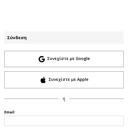
ΕΓΓΡΑΦΗ
ΕΙΣΟΔΟΣ
Σύνδεση
ΚΑΤΗΓΟΡΙΕΣ
ΣΥΝΔΕΣΗ
Συνεχίστε με Google
Κύπρος
Απόψεις
Παιδεία
Αρθρογραφία
Υγεία
The Hill
Συνεχίστε με Apple
Πολιτική
Υγεία
Βουλευτικές 2026
Αγγελίες
ή
Εκλογές 2024
Ενοικιάζονται
Προεδρικές 2023
Πωλούνται
Email:
Δημοσκοπήσεις
Ζητούν εργασία
Διπλωματία
Θέσεις εργασίας