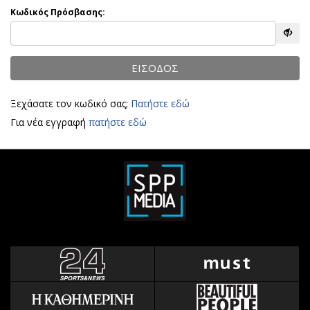
Αθλητισμός
Κωδικός Πρόσβασης:
Geek
Κύπρος
Νέα
Ελλάδα
Κινητά-tablets
ΕΙΣΟΔΟΣ
Διεθνή
Social
Κληρώσεις Allwyn
Αυτοκίνηση
Ξεχάσατε τον κωδικό σας;
Πατήστε εδώ
Οικονομική
Αφιερώματα
Για νέα εγγραφή
πατήστε εδώ
Οικονομία
Πολιτική
Real Estate
Οικονομία
Επιχειρήσεις
Γενικά
Αγορές
Αναδρομές
Money Review
Πρόσωπα
AstroBank Properties
Περιβάλλον
Trends
Good Life
Ενέργεια
Γυναίκα
Ναυτιλία
Showbiz