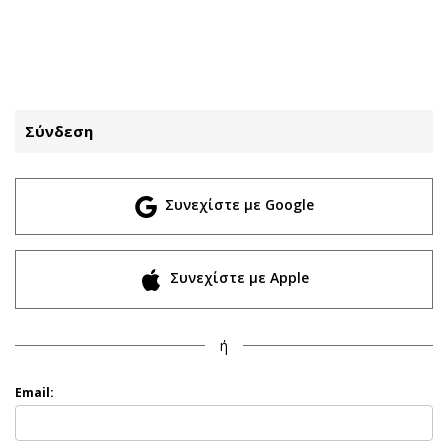
ΕΓΓΡΑΦΗ
ΕΙΣΟΔΟΣ
Σύνδεση
ΚΑΤΗΓΟΡΙΕΣ
ΣΥΝΔΕΣΗ
Συνεχίστε με Google
Κύπρος
Απόψεις
Παιδεία
Αρθρογραφία
Υγεία
The Hill
Συνεχίστε με Apple
Πολιτική
Υγεία
Βουλευτικές 2026
Αγγελίες
ή
Εκλογές 2024
Ενοικιάζονται
Προεδρικές 2023
Πωλούνται
Email:
Δημοσκοπήσεις
Ζητούν εργασία
Διπλωματία
Θέσεις εργασίας