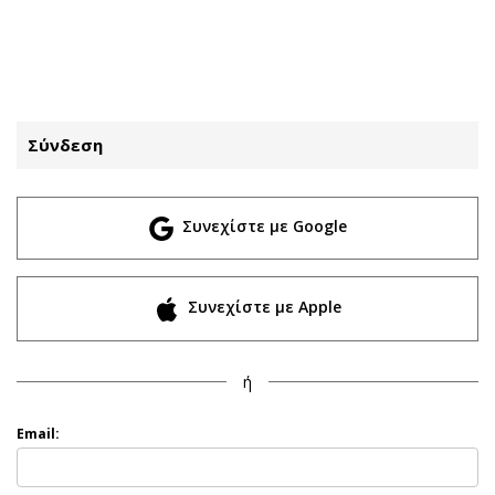
ΕΓΓΡΑΦΗ
ΕΙΣΟΔΟΣ
Σύνδεση
ΚΑΤΗΓΟΡΙΕΣ
ΣΥΝΔΕΣΗ
Συνεχίστε με Google
Κύπρος
Απόψεις
Παιδεία
Αρθρογραφία
Υγεία
The Hill
Συνεχίστε με Apple
Πολιτική
Υγεία
Βουλευτικές 2026
Αγγελίες
ή
Εκλογές 2024
Ενοικιάζονται
Προεδρικές 2023
Πωλούνται
Email:
Δημοσκοπήσεις
Ζητούν εργασία
Διπλωματία
Θέσεις εργασίας