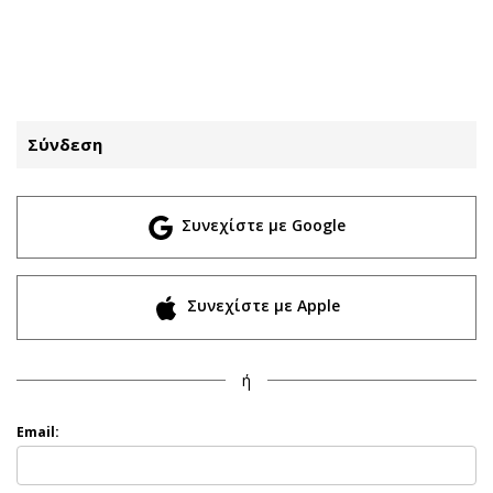
ΕΓΓΡΑΦΗ
ΕΙΣΟΔΟΣ
Σύνδεση
ΚΑΤΗΓΟΡΙΕΣ
ΣΥΝΔΕΣΗ
Συνεχίστε με Google
Κύπρος
Απόψεις
Παιδεία
Αρθρογραφία
Υγεία
The Hill
Συνεχίστε με Apple
Πολιτική
Υγεία
Βουλευτικές 2026
Αγγελίες
ή
Εκλογές 2024
Ενοικιάζονται
Προεδρικές 2023
Πωλούνται
Email:
Δημοσκοπήσεις
Ζητούν εργασία
Διπλωματία
Θέσεις εργασίας