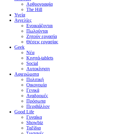
Αρθρογραφία
The Hill
Υγεία
Αγγελίες
Ενοικιάζονται
Πωλούνται
Ζητούν εργασία
Θέσεις εργασίας
Geek
Νέα
Κινητά-tablets
Social
Αυτοκίνηση
Αφιερώματα
Πολιτική
Οικονομία
Γενικά
Αναδρομές
Πρόσωπα
Περιβάλλον
Good Life
Γυναίκα
Showbiz
Ταξίδια
Συνταγές