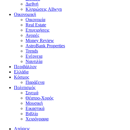
Διεθνή
Κληρώσεις Allwyn
Οικονομική
Οικονομία
Real Estate
Επιχειρήσεις
Αγορές
Money Review
AstroBank Properties
Trends
Ενέργεια
Ναυτιλία
Περιβάλλον
Ελλάδα
Κόσμος
Παράξενα
Πολιτισμός
Σινεμά
Θέατρο-Χορός
Μουσική
Εικαστικά
Βιβλίο
Χειρόγραφα
Απόψεις