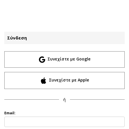
ΕΓΓΡΑΦΗ
ΕΙΣΟΔΟΣ
Σύνδεση
ΚΑΤΗΓΟΡΙΕΣ
ΣΥΝΔΕΣΗ
Συνεχίστε με Google
Κύπρος
Απόψεις
Παιδεία
Αρθρογραφία
Υγεία
The Hill
Συνεχίστε με Apple
Πολιτική
Υγεία
Βουλευτικές 2026
Αγγελίες
ή
Εκλογές 2024
Ενοικιάζονται
Προεδρικές 2023
Πωλούνται
Email:
Δημοσκοπήσεις
Ζητούν εργασία
Διπλωματία
Θέσεις εργασίας