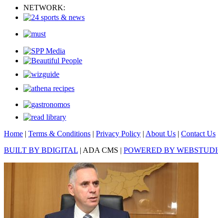
NETWORK:
Home
|
Terms & Conditions
|
Privacy Policy
|
About Us
|
Contact Us
BUILT BY BDIGITAL
| ADA CMS |
POWERED BY WEBSTUD