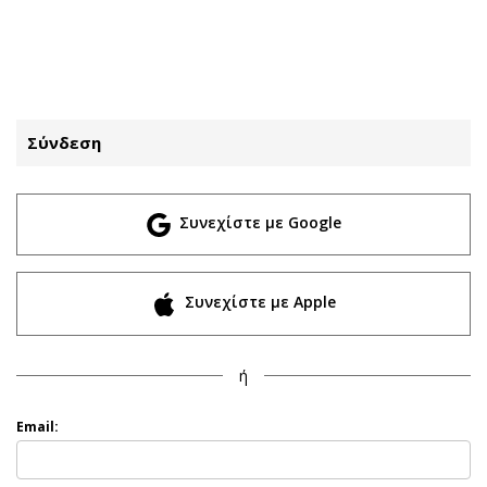
ΕΓΓΡΑΦΗ
ΕΙΣΟΔΟΣ
Σύνδεση
ΚΑΤΗΓΟΡΙΕΣ
ΣΥΝΔΕΣΗ
Συνεχίστε με Google
Κύπρος
Απόψεις
Παιδεία
Αρθρογραφία
Υγεία
The Hill
Συνεχίστε με Apple
Πολιτική
Υγεία
Βουλευτικές 2026
Αγγελίες
ή
Εκλογές 2024
Ενοικιάζονται
Προεδρικές 2023
Πωλούνται
Email:
Δημοσκοπήσεις
Ζητούν εργασία
Διπλωματία
Θέσεις εργασίας