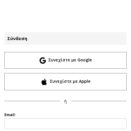
ΕΓΓΡΑΦΗ
ΕΙΣΟΔΟΣ
Σύνδεση
ΚΑΤΗΓΟΡΙΕΣ
ΣΥΝΔΕΣΗ
Συνεχίστε με Google
Κύπρος
Απόψεις
Παιδεία
Αρθρογραφία
Υγεία
The Hill
Συνεχίστε με Apple
Πολιτική
Υγεία
Βουλευτικές 2026
Αγγελίες
ή
Εκλογές 2024
Ενοικιάζονται
Προεδρικές 2023
Πωλούνται
Email:
Δημοσκοπήσεις
Ζητούν εργασία
Διπλωματία
Θέσεις εργασίας